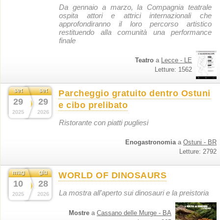
Da gennaio a marzo, la Compagnia teatrale
ospita attori e attrici internazionali che
approfondiranno il loro percorso artistico
restituendo alla comunità una performance
finale
Teatro
a
Lecce - LE
Letture: 1562
set
set
Parcheggio gratuito dentro Ostuni
29
29
e cibo prelibato
2025
2026
Ristorante con piatti pugliesi
Enogastronomia
a
Ostuni - BR
Letture: 2792
mag
giu
WORLD OF DINOSAURS
10
28
La mostra all'aperto sui dinosauri e la preistoria
2025
2026
Mostre
a
Cassano delle Murge - BA