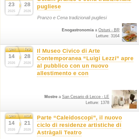
23
28
pugliese
2025
2026
Pranzo e Cena tradizionali pugliesi
Enogastronomia
a
Ostuni - BR
Letture: 3164
gen
feb
Il Museo Civico di Arte
14
28
Contemporanea “Luigi Lezzi” apre
2026
2026
al pubblico con un nuovo
allestimento e con
Mostre
a
San Cesario di Lecce - LE
Letture: 1378
gen
mar
Parte “Caleidoscopi”, il nuovo
14
21
ciclo di residenze artistiche di
2026
2026
Astràgali Teatro