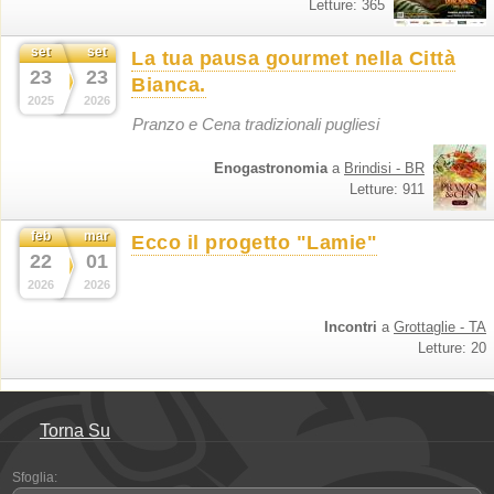
Letture: 365
set
set
La tua pausa gourmet nella Città
23
23
Bianca.
2025
2026
Pranzo e Cena tradizionali pugliesi
Enogastronomia
a
Brindisi - BR
Letture: 911
feb
mar
Ecco il progetto "Lamie"
22
01
2026
2026
Incontri
a
Grottaglie - TA
Letture: 20
Torna Su
Sfoglia: