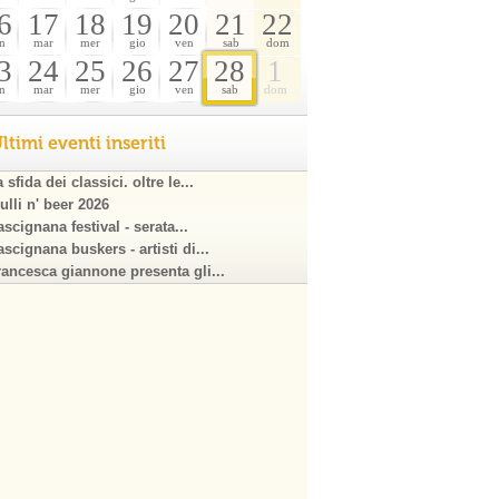
6
17
18
19
20
21
22
n
mar
mer
gio
ven
sab
dom
3
24
25
26
27
28
1
n
mar
mer
gio
ven
sab
dom
ltimi eventi inseriti
 sfida dei classici. oltre le...
ulli n' beer 2026
scignana festival - serata...
scignana buskers - artisti di...
rancesca giannone presenta gli...