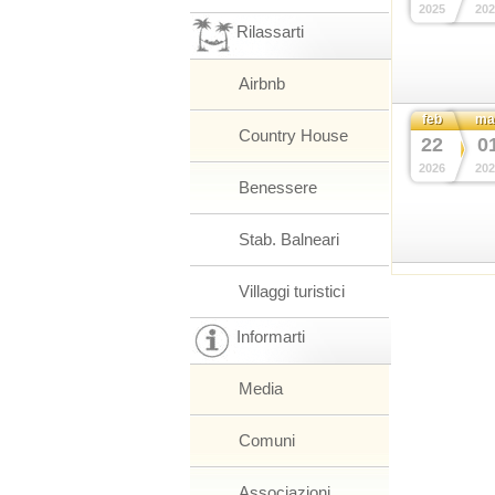
2025
202
Rilassarti
Airbnb
feb
ma
Country House
22
0
2026
202
Benessere
Stab. Balneari
Villaggi turistici
Informarti
Media
Comuni
Associazioni