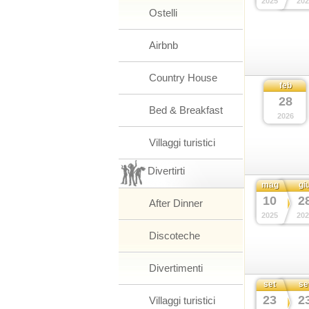
2025
202
Ostelli
Airbnb
Country House
feb
28
Bed & Breakfast
2026
Villaggi turistici
Divertirti
mag
gi
10
2
After Dinner
2025
202
Discoteche
Divertimenti
set
se
23
2
Villaggi turistici