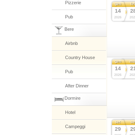
Pizzerie
gen
fe
14
2
Pub
2026
202
Bere
Airbnb
Country House
gen
ma
14
2
Pub
2026
202
After Dinner
Dormire
Hotel
set
se
Campeggi
29
2