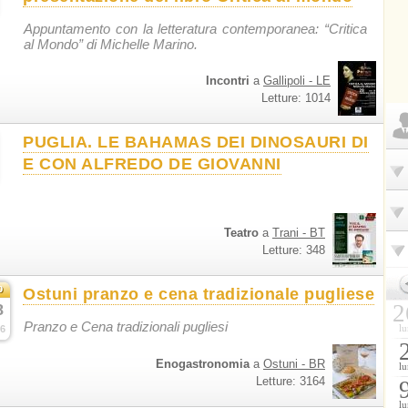
Appuntamento con la letteratura contemporanea: “Critica
al Mondo” di Michelle Marino.
Incontri
a
Gallipoli - LE
Letture: 1014
PUGLIA. LE BAHAMAS DEI DINOSAURI DI
E CON ALFREDO DE GIOVANNI
Teatro
a
Trani - BT
Letture: 348
b
Ostuni pranzo e cena tradizionale pugliese
2
8
Pranzo e Cena tradizionali pugliesi
lu
6
Enogastronomia
a
Ostuni - BR
lu
Letture: 3164
lu