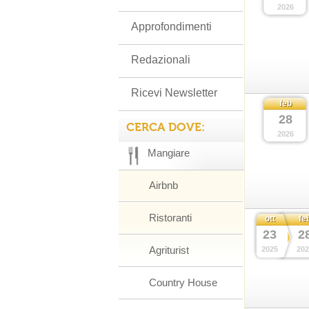
2026
Approfondimenti
Redazionali
Ricevi Newsletter
feb
28
CERCA DOVE:
2026
Mangiare
Airbnb
Ristoranti
ott
fe
23
2
Agriturist
2025
202
Country House