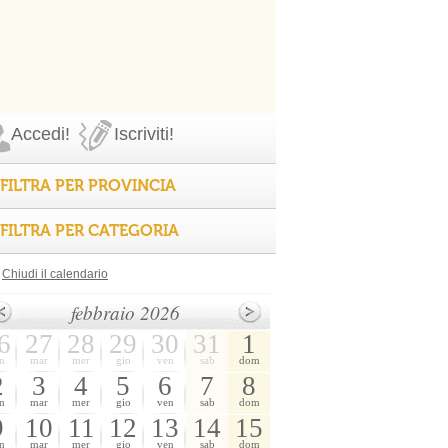
Accedi!
Iscriviti!
FILTRA PER PROVINCIA
FILTRA PER CATEGORIA
Chiudi il calendario
febbraio 2026
6
27
28
29
30
31
1
n
mar
mer
gio
ven
sab
dom
2
3
4
5
6
7
8
n
mar
mer
gio
ven
sab
dom
9
10
11
12
13
14
15
n
mar
mer
gio
ven
sab
dom