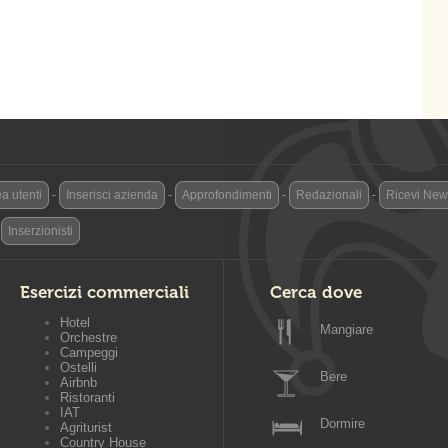
a utenti
-
Inserisci azienda
-
Approfondimenti
-
Redazionali
-
Ricevi News
-
Inserzionisti
Esercizi commerciali
Cerca dove
Hotel
Mangiare
Orchestre
Campeggi
Ostelli
Bere
Airbnb
Ristoranti
IAT
Dormire
Agriturist
Country House