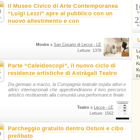
b
1
Il Museo Civico di Arte Contemporanea
8
lu
“Luigi Lezzi” apre al pubblico con un
2
6
nuovo allestimento e con
lu
U
Mostre
a
San Cesario di Lecce - LE
Letture: 1378
La
Tr
Ka
r
Parte “Caleidoscopi”, il nuovo ciclo di
Ka
1
residenze artistiche di Astràgali Teatro
F
6
Da gennaio a marzo, la Compagnia teatrale ospita attori e
attrici internazionali che approfondiranno il loro percorso
artistico restituendo alla comunità una performance finale
Teatro
a
Lecce - LE
Letture: 1562
t
Parcheggio gratuito dentro Ostuni e cibo
9
prelibato