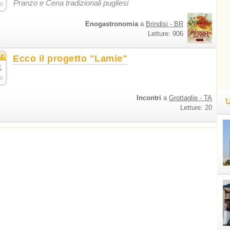
Pranzo e Cena tradizionali pugliesi
6
Enogastronomia
a
Brindisi - BR
Letture: 906
r
Ecco il progetto "Lamie"
1
6
Incontri
a
Grottaglie - TA
U
Letture: 20