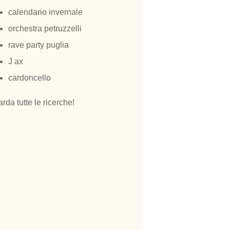
calendario invernale
orchestra petruzzelli
rave party puglia
J ax
cardoncello
rda tutte le ricerche!