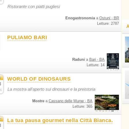
6
Ristorante con piatti pugliesi
Enogastronomia
a
Ostuni - BR
Letture: 2787
A
PULIAMO BARI
Raduni
a
Bari - BA
Letture: 14
u
WORLD OF DINOSAURS
8
La mostra all'aperto sui dinosauri e la preistoria
6
Mostre
a
Cassano delle Murge - BA
Letture: 365
t
La tua pausa gourmet nella Città Bianca.
3