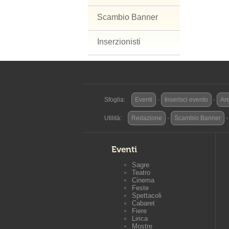
Scambio Banner
Inserzionisti
Sfoglia:
Eventi
-
Inserisci evento
-
Are
Utilità:
Redazione
-
Scambio Banner
Eventi
Sagre
Teatro
Cinema
Feste
Spettacoli
Cabaret
Fiere
Lirica
Mostre