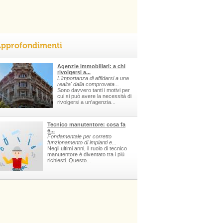
pprofondimenti
Agenzie immobiliari: a chi
rivolgersi a...
L'importanza di affidarsi a una
realta' dalla comprovata...
Sono davvero tanti i motivi per
cui si può avere la necessità di
rivolgersi a un'agenzia...
Tecnico manutentore: cosa fa
e...
Fondamentale per corretto
funzionamento di impianti e...
Negli ultimi anni, il ruolo di tecnico
manutentore è diventato tra i più
richiesti. Questo...