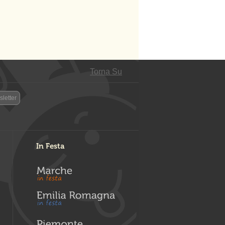
Torna Su
letter
In Festa