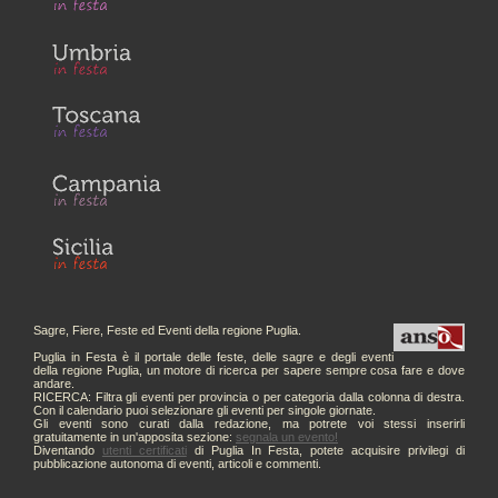
Sagre, Fiere, Feste ed Eventi della regione Puglia.
Puglia in Festa è il portale delle feste, delle sagre e degli eventi
della regione Puglia, un motore di ricerca per sapere sempre cosa fare e dove
andare.
RICERCA: Filtra gli eventi per provincia o per categoria dalla colonna di destra.
Con il calendario puoi selezionare gli eventi per singole giornate.
Gli eventi sono curati dalla redazione, ma potrete voi stessi inserirli
gratuitamente in un'apposita sezione:
segnala un evento!
Diventando
utenti certificati
di Puglia In Festa, potete acquisire privilegi di
pubblicazione autonoma di eventi, articoli e commenti.