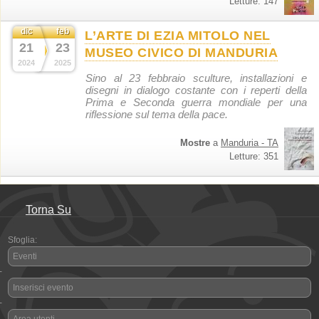
Letture: 147
dic
feb
L’ARTE DI EZIA MITOLO NEL
21
23
MUSEO CIVICO DI MANDURIA
2024
2025
Sino al 23 febbraio sculture, installazioni e
disegni in dialogo costante con i reperti della
Prima e Seconda guerra mondiale per una
riflessione sul tema della pace.
Mostre
a
Manduria - TA
Letture: 351
Torna Su
Sfoglia:
Eventi
-
Inserisci evento
-