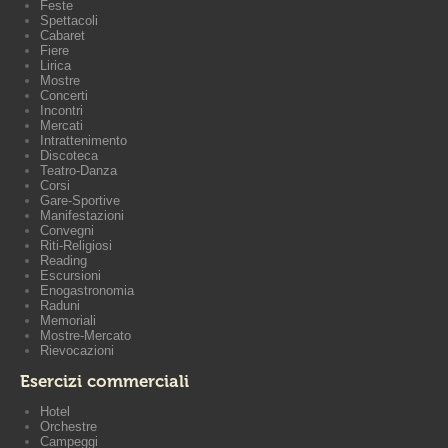
Feste
Spettacoli
Cabaret
Fiere
Lirica
Mostre
Concerti
Incontri
Mercati
Intrattenimento
Discoteca
Teatro-Danza
Corsi
Gare-Sportive
Manifestazioni
Convegni
Riti-Religiosi
Reading
Escursioni
Enogastronomia
Raduni
Memoriali
Mostre-Mercato
Rievocazioni
Esercizi commerciali
Hotel
Orchestre
Campeggi