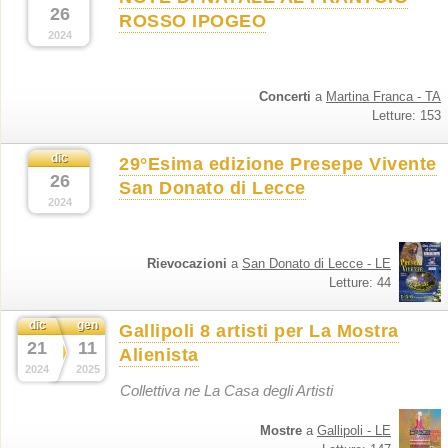
26
ROSSO IPOGEO
2024
Concerti
a
Martina Franca - TA
Letture: 153
dic
29°Esima edizione Presepe Vivente
26
San Donato di Lecce
2024
Rievocazioni
a
San Donato di Lecce - LE
Letture: 44
dic
gen
Gallipoli 8 artisti per La Mostra
21
11
Alienista
2024
2025
Collettiva ne La Casa degli Artisti
Mostre
a
Gallipoli - LE