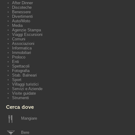
After Dinner
Discoteche
Benessere
Divertimenti
Auto/Moto
Media
Agenzie Stampa
Viaggi Escursioni
Comuni
Associazioni
Informatica
Immobiliari
Proloco
Enti
Spettacoli
Fotografia
Stab. Balneari
Sport
Villaggi turistici
Servizi e Aziende
Visite guidate
Strumenti
Cerca dove
Mangiare
Bere