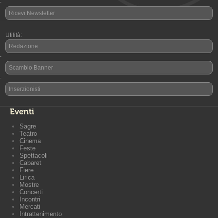
-
Ricevi Newsletter
Utilità:
Redazione
-
Scambio Banner
-
Inserzionisti
Eventi
Sagre
Teatro
Cinema
Feste
Spettacoli
Cabaret
Fiere
Lirica
Mostre
Concerti
Incontri
Mercati
Intrattenimento