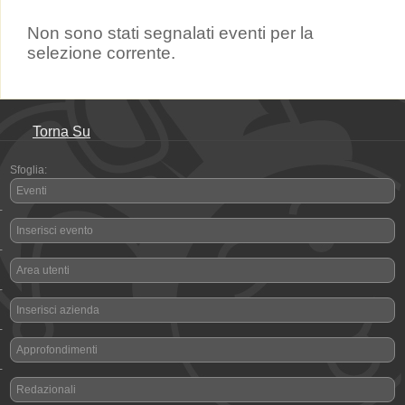
Non sono stati segnalati eventi per la
selezione corrente.
Torna Su
Sfoglia:
Eventi
-
Inserisci evento
-
Area utenti
-
Inserisci azienda
-
Approfondimenti
-
Redazionali