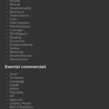
Incontri
Mercati
Intrattenimento
Discoteca
Teatro-Danza
Corsi
Gare-Sportive
Manifestazioni
Convegni
Riti-Religiosi
Reading
Escursioni
Enogastronomia
Raduni
Memoriali
Mostre-Mercato
Rievocazioni
Esercizi commerciali
Hotel
Orchestre
Campeggi
Ostelli
Airbnb
Ristoranti
IAT
Agriturist
Country House
Bed & Breakfast