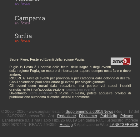
Sagre, Fiere, Feste ed Eventi della regione Puglia.
Puglia in Festa è il portale delle feste, delle sagre e degli eventi
della regione Puglia, un motore di ricerca per sapere sempre cosa fare e dove
andare.
RICERCA: Filtra gli eventi per provincia o per categoria dalla colonna di destra.
Con il calendario puoi selezionare gli eventi per singole giornate.
Gli eventi sono curati dalla redazione, ma potrete voi stessi inserirli
gratuitamente in un'apposita sezione:
segnala un evento!
Diventando
utenti certificati
di Puglia In Festa, potete acquisire privilegi di
pubblicazione autonoma di eventi, articoli e commenti.
© 2005 - 2026 - www.pugliainfesta.it -
Supplemento a 60019News
(Reg. n. 17 del
24/07/2003 presso Trib. An) -
Redazione
-
Disclaimer
-
Pubblicità
-
Privacy
Lanetservice s.r.l.s. via Fabio Filzi, 26 60019 Senigallia P.I./C.F./Registro Imprese
02969870423 - REA AN 294359 -
Hosting
& Applicazione Web:
LANETSERVICE