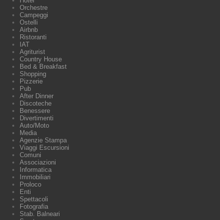
Hotel
Orchestre
Campeggi
Ostelli
Airbnb
Ristoranti
IAT
Agriturist
Country House
Bed & Breakfast
Shopping
Pizzerie
Pub
After Dinner
Discoteche
Benessere
Divertimenti
Auto/Moto
Media
Agenzie Stampa
Viaggi Escursioni
Comuni
Associazioni
Informatica
Immobiliari
Proloco
Enti
Spettacoli
Fotografia
Stab. Balneari