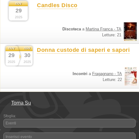
nov
Candles Disco
29
2025
Discoteca
a
Martina Franca - TA
Letture: 21
nov
nov
Donna custode di saperi e sapori
29
30
2025
2025
Incontri
a
Fragagnano - TA
Letture: 22
Torna Su
Sfoglia:
Eventi
-
Inserisci evento