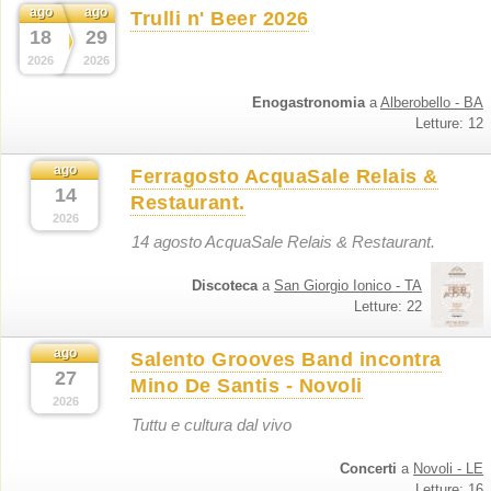
ago
ago
Trulli n' Beer 2026
18
29
2026
2026
Enogastronomia
a
Alberobello - BA
Letture: 12
ago
Ferragosto AcquaSale Relais &
14
Restaurant.
2026
14 agosto AcquaSale Relais & Restaurant.
Discoteca
a
San Giorgio Ionico - TA
Letture: 22
ago
Salento Grooves Band incontra
27
Mino De Santis - Novoli
2026
Tuttu e cultura dal vivo
Concerti
a
Novoli - LE
Letture: 16