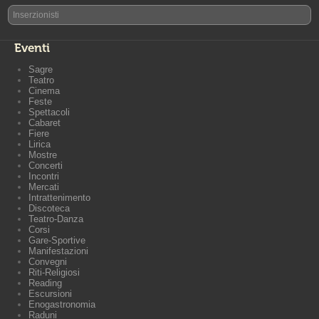
Inserzionisti
Eventi
Sagre
Teatro
Cinema
Feste
Spettacoli
Cabaret
Fiere
Lirica
Mostre
Concerti
Incontri
Mercati
Intrattenimento
Discoteca
Teatro-Danza
Corsi
Gare-Sportive
Manifestazioni
Convegni
Riti-Religiosi
Reading
Escursioni
Enogastronomia
Raduni