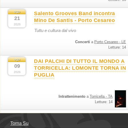
ago
Salento Grooves Band incontra
21
Mino De Santis - Porto Cesareo
2026
Tuttu e cultura dal vivo
Concerti
a
Porto Cesareo - LE
Letture: 14
ago
DAI PALCHI DI TUTTO IL MONDO A
09
TORRICELLA: LOMONTE TORNA IN
2026
PUGLIA
Intrattenimento
a
Torricella - TA
Letture: 14
Torna Su